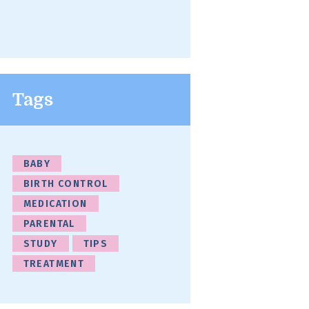
Tags
BABY
BIRTH CONTROL
MEDICATION
PARENTAL
STUDY
TIPS
TREATMENT