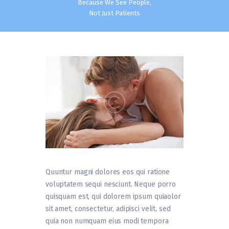
Because We See People,
Not Just Patients
Quuntur magni dolores eos qui ratione
voluptatem sequi nesciunt. Neque porro
quisquam est, qui dolorem ipsum quiaolor
sit amet, consectetur, adipisci velit, sed
quia non numquam eius modi tempora