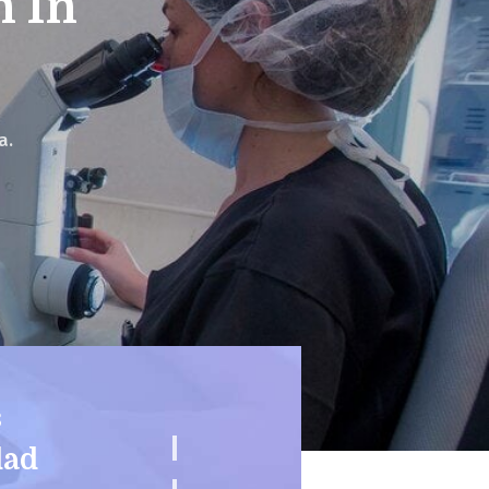
n In
a.
s
dad