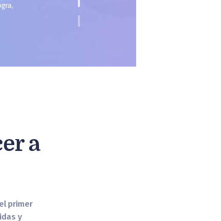
gra,
er a
el primer
idas y