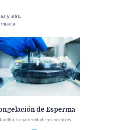
ías y más.
armacia.
Fer
Decidir ser padres
ongelación de Esperma
importantes de
lanifica tu paternidad con nosotros.