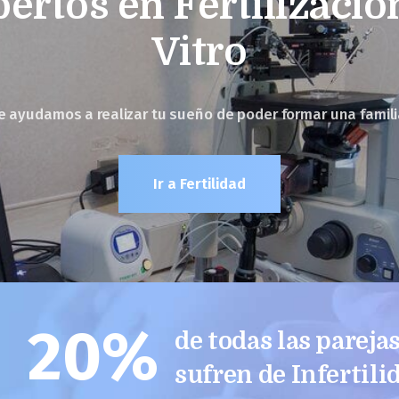
ertos en Fertilizació
Vitro
e ayudamos a realizar tu sueño de poder formar una famili
Ir a Fertilidad
20%
de todas las pareja
sufren de Infertili