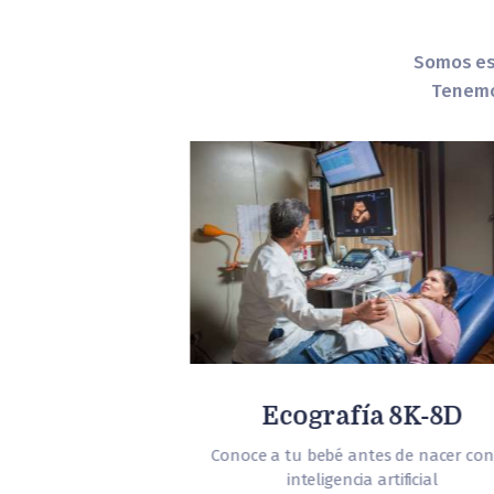
Somos esp
Tenemos
logía
Ecografía 8K-8D
s al cuidado de tu
Conoce a tu bebé antes de nacer con
ductiva
inteligencia artificial