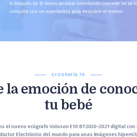
Si después de 12 meses de estar intentando concebir no se lo
consulta con un especialista para descubrir el motivo.
ECOGRAFÍA 7D
e la emoción de conoc
tu bebé
os el nuevo ecógrafo Voluson E10 BT2020-2021 digital con 
ductor Electrónico del mundo para unas imágenes hipernít