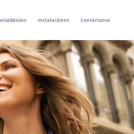
ERTILIDAD
ecialidades
Instalaciones
Contáctanos
sueño a miles de familias.