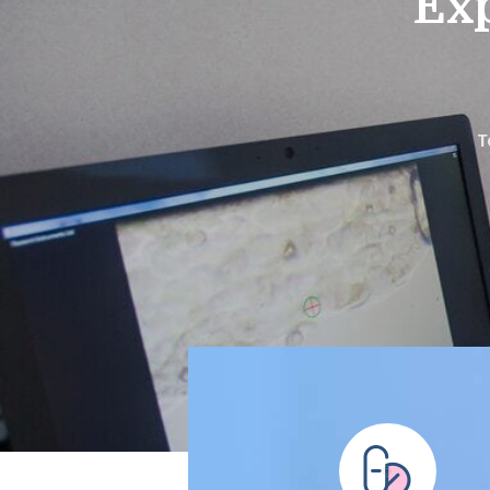
Exp
T