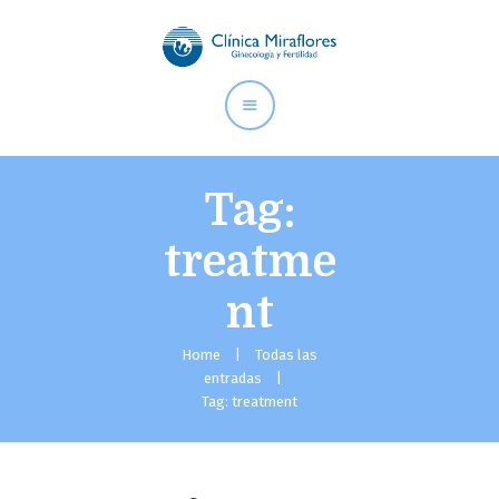
CLÍNICA MIRAFLORES |
GINECOLOGÍA Y FERTILIDAD
Somos especialistas en ginecología y fertilidad desde 1994.
Hemos ayudado a cumplir su sueño a miles de familias.
Tag:
treatme
Inicio
nt
Nosotros
Especialidades
Home
Todas las
Instalaciones
entradas
Contáctanos
Tag: treatment