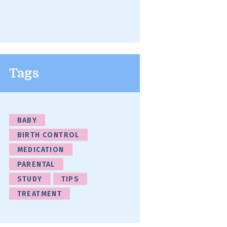
Tags
BABY
BIRTH CONTROL
MEDICATION
PARENTAL
STUDY
TIPS
TREATMENT