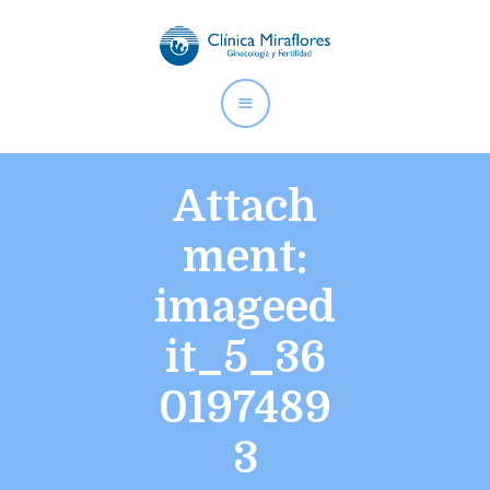
CLÍNICA MIRAFLORES |
GINECOLOGÍA Y FERTILIDAD
Somos especialistas en ginecología y fertilidad desde 1994.
Hemos ayudado a cumplir su sueño a miles de familias.
Attach
ment:
Inicio
imageed
Nosotros
Especialidades
it_5_36
Instalaciones
Contáctanos
0197489
3