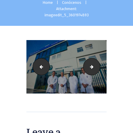
Home
Conócenos
Attachment:
imageedit_5_3601974893
IGF-45
imageedit_3_97645
Leave a