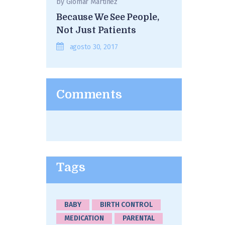
by
Giomar Martinez
Because We See People,
Not Just Patients
agosto 30, 2017
Comments
Tags
BABY
BIRTH CONTROL
MEDICATION
PARENTAL