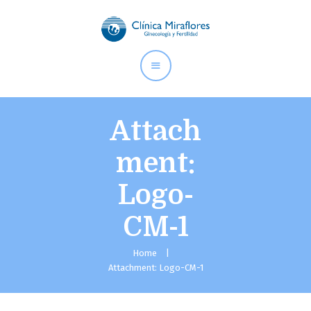
CLÍNICA MIRAFLORES |
GINECOLOGÍA Y FERTILIDAD
Somos especialistas en ginecología y fertilidad desde 1994.
Hemos ayudado a cumplir su sueño a miles de familias.
Attach
ment:
Inicio
Logo-
Nosotros
Especialidades
CM-1
Instalaciones
Contáctanos
Home
Attachment: Logo-CM-1