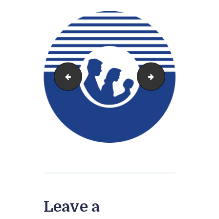
cropped-logo-clinica-miraflores.png
cropped-Logo-CM-1
Leave a