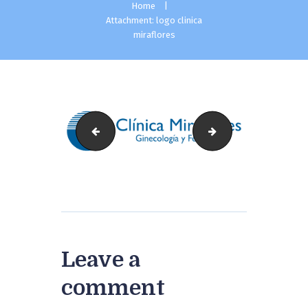
Home
Attachment: logo clinica
miraflores
slide31.jpg
cropped-logo-clini
Leave a
comment