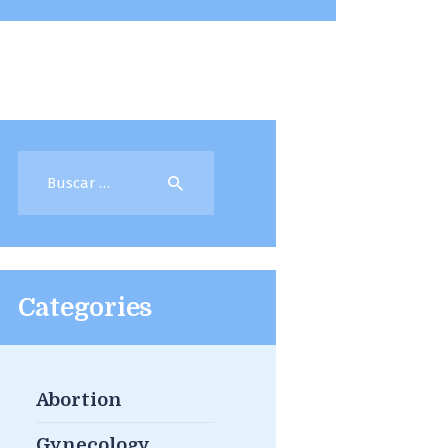
Buscar:
Categories
iraflores 3
Abortion
Gynecology