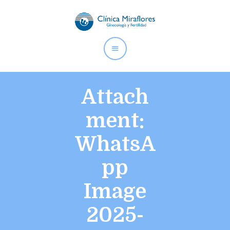
CLÍNICA MIRAFLORES |
GINECOLOGÍA Y FERTILIDAD
Somos especialistas en ginecología y fertilidad desde 1994.
Hemos ayudado a cumplir su sueño a miles de familias.
Attach
ment:
Inicio
WhatsA
Nosotros
Especialidades
pp
Instalaciones
Contáctanos
Image
2025-