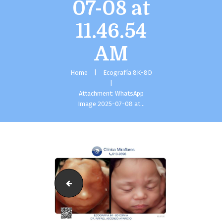
07-08 at
11.46.54
AM
Home
Ecografía 8K-8D
Attachment: WhatsApp
Image 2025-07-08 at...
WhatsApp Image 2025-07-08 at 11.46.53 AM