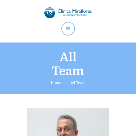
CLÍNICA MIRAFLORES |
GINECOLOGÍA Y FERTILIDAD
Somos especialistas en ginecología y fertilidad desde 1994.
Hemos ayudado a cumplir su sueño a miles de familias.
All
Team
Inicio
Nosotros
Home
All Team
Especialidades
Instalaciones
Contáctanos